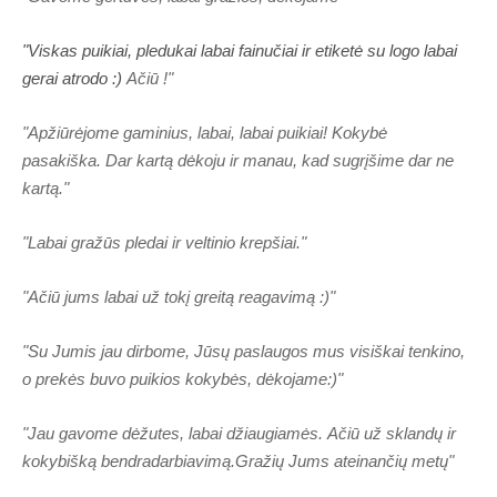
"Viskas puikiai, pledukai labai fainučiai ir etiketė su logo labai
gerai atrodo :)
Ačiū !"
"Apžiūrėjome gaminius, labai, labai puikiai! Kokybė
pasakiška. Dar kartą dėkoju ir manau, kad sugrįšime dar ne
kartą."
"Labai gražūs pledai ir veltinio krepšiai."
"Ačiū jums labai už tokį greitą reagavimą :)"
"Su Jumis jau dirbome, Jūsų paslaugos mus visiškai tenkino,
o prekės buvo puikios kokybės, dėkojame:)"
"Jau gavome dėžutes, labai džiaugiamės. Ačiū už sklandų ir
kokybišką bendradarbiavimą.Gražių Jums ateinančių metų"