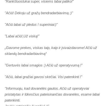
"Rankšluostukai super, visiems labai patiko
!"
"Ačiū! Dėkoju už gražų bendradarbiavimą :)"
"Ačiū labai už pledus ! superiniai:)"
"Labai ačiū!
Už viską!"
„Gavome prekes, viskas taip, kaip ir įsivaizdavome! Ačiū už
sklandų bendradarbiavimą“
"Gertuvės labai smagios :) Ačiū už operatyvumą !"
"Ačiū, labai gražiai gavosi skėčiai. Visi patenkinti !"
"Informuoju, kad dovanėlės gautos. Ačiū už operatyviai
pristatytas ir lūkesčius pateisinančias dovanėles, esame labai
patenkinti.