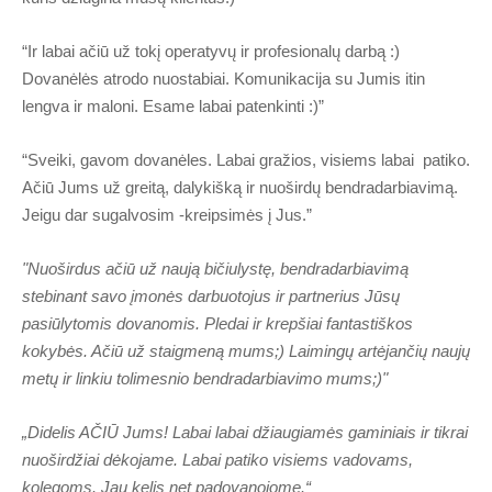
“Ir labai ačiū už tokį operatyvų ir profesionalų darbą :)
Dovanėlės atrodo nuostabiai. Komunikacija su Jumis itin
lengva ir maloni. Esame labai patenkinti :)”
“Sveiki, gavom dovanėles. Labai gražios, visiems labai patiko.
Ačiū Jums už greitą, dalykišką ir nuoširdų bendradarbiavimą.
Jeigu dar sugalvosim -kreipsimės į Jus.”
"Nuoširdus ačiū už naują bičiulystę, bendradarbiavimą
stebinant savo įmonės darbuotojus ir partnerius Jūsų
pasiūlytomis dovanomis. Pledai ir krepšiai fantastiškos
kokybės. Ačiū už staigmeną mums;) Laimingų artėjančių naujų
metų ir linkiu tolimesnio bendradarbiavimo mums;)"
„Didelis AČIŪ Jums! Labai labai džiaugiamės gaminiais ir tikrai
nuoširdžiai dėkojame. Labai patiko visiems vadovams,
kolegoms. Jau kelis net padovanojome.“