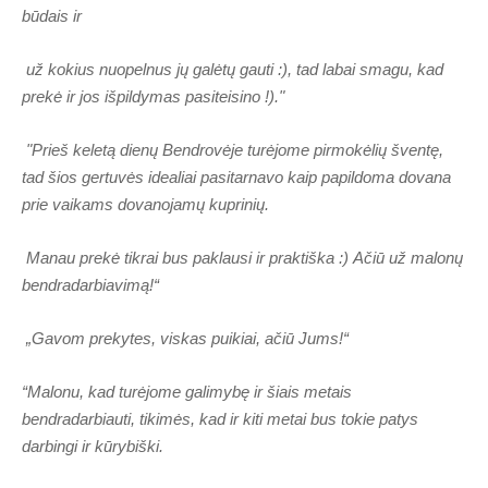
būdais ir
už kokius nuopelnus jų galėtų gauti :), tad labai smagu, kad
prekė ir jos išpildymas pasiteisino !)."
"Prieš keletą dienų Bendrovėje turėjome pirmokėlių šventę,
tad šios gertuvės idealiai pasitarnavo kaip papildoma dovana
prie vaikams dovanojamų kuprinių.
Manau prekė tikrai bus paklausi ir praktiška :)
Ačiū už malonų
bendradarbiavimą!“
„Gavom prekytes, viskas puikiai, ačiū Jums!“
“Malonu, kad turėjome galimybę ir šiais metais
bendradarbiauti, tikimės, kad ir kiti metai bus tokie patys
darbingi ir kūrybiški.