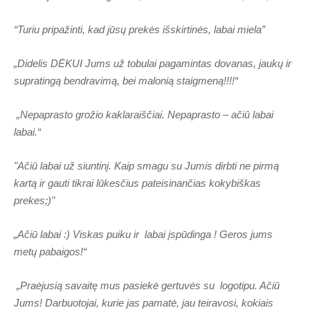
“Turiu pripažinti, kad jūsų prekės išskirtinės, labai miela”
„Didelis DĖKUI Jums už tobulai pagamintas dovanas, jaukų ir
supratingą bendravimą, bei malonią staigmеną!!!!“
„Nepaprasto grožio kaklaraiščiai. Nepaprasto – ačiū labai
labai.“
"Ačiū labai už siuntinį. Kaip smagu su Jumis dirbti ne pirmą
kartą ir gauti tikrai lūkesčius pateisinančias kokybiškas
prekes;)"
„Ačiū labai :) Viskas puiku ir labai įspūdinga ! Geros jums
metų pabaigos!“
„Praėjusią savaitę mus pasiekė gertuvės su logotipu. Ačiū
Jums! Darbuotojai, kurie jas pamatė, jau teiravosi, kokiais