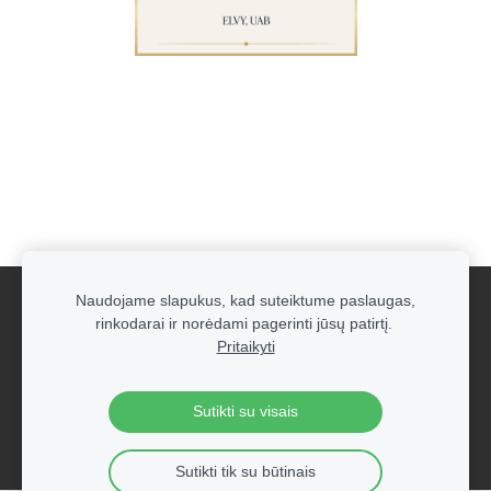
Naudojame slapukus, kad suteiktume paslaugas,
Naujoko rinkiniai su įmonės logotipu
Slapukai
rinkodarai ir norėdami pagerinti jūsų patirtį.
Pritaikyti
Created with
Mozello
- the world's easiest to use website
builder.
Sutikti su visais
Sutikti tik su būtinais