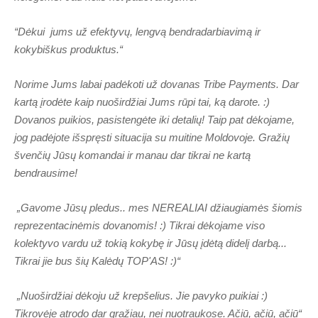
“D
ėkui jums už efektyvų, lengvą bendradarbiavimą ir
kokybiškus produktus.“
Norime Jums labai padėkoti už dovanas Tribe Payments. Dar
kartą įrodėte kaip nuoširdžiai Jums rūpi tai, ką darote. :)
Dovanos puikios, pasistengėte iki detalių! Taip pat dėkojame,
jog padėjote išspręsti situacija su muitine Moldovoje. Gražių
švenčių Jūsų komandai ir manau dar tikrai ne kartą
bendrausime!
„Gavome Jūsų pledus.. mes NEREALIAI džiaugiamės šiomis
reprezentacinėmis dovanomis! :) Tikrai dėkojame viso
kolektyvo vardu už tokią kokybę ir Jūsų įdėtą didelį darbą...
Tikrai jie bus šių Kalėdų TOP'AS! :)“
„Nuoširdžiai dėkoju už krepšelius. Jie pavyko puikiai :)
Tikrovėje atrodo dar gražiau, nei nuotraukose. Ačiū, ačiū, ačiū“