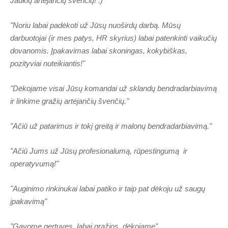
Jaukių artėjančių švenčių! :)"
"Noriu labai padėkoti už Jūsų nuoširdų darbą. Mūsų
darbuotojai (ir mes patys, HR skyrius) labai patenkinti vaikučių
dovanomis. Įpakavimas labai skoningas, kokybiškas,
pozityviai nuteikiantis!"
"Dėkojame visai Jūsų komandai už sklandų bendradarbiavimą
ir linkime gražių artėjančių švenčių."
"Ačiū už patarimus ir tokį greitą ir malonų bendradarbiavimą."
"Ačiū Jums už Jūsų profesionalumą, rūpestingumą ir
operatyvumą!"
"Auginimo rinkinukai labai patiko ir taip pat dėkoju už saugų
įpakavimą"
"Gavome gertuves, labai gražios, dėkojame"