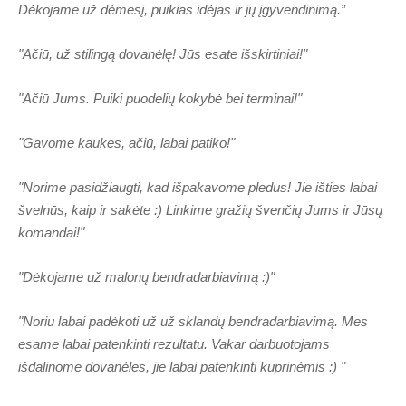
Dėkojame už dėmesį, puikias idėjas ir jų įgyvendinimą.”
"Ačiū, už stilingą dovanėlę
! Jūs esate išskirtiniai!"
"Ačiū Jums. Puiki puodelių kokybė bei terminai!"
"Gavome kaukes, ačiū, labai patiko!"
"Norime pasidžiaugti, kad išpakavome pledus! Jie išties labai
švelnūs, kaip ir sakėte :) Linkime gražių švenčių Jums ir Jūsų
komandai!"
"Dėkojame už malonų bendradarbiavimą :)"
"Noriu labai padėkoti už už sklandų bendradarbiavimą. Mes
esame labai patenkinti rezultatu. Vakar darbuotojams
išdalinome dovanėles, jie labai patenkinti kuprinėmis :) "