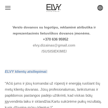
Verslo dovanos su logotipu, reklaminė atributika ir
reprezentacinės lietuviškos dovanos įmonėms.
+370 636 95952
elvy.dizainas@gmail.com
/SUSISIEKIME/
ELVY klientų atsiliepimai:
“Ačiū jums ir jūsų komandai už rūpestį ir energiją ruošiant šių
metų klientų dovanas. Jūsų profesionalumas, lankstumas ir
papildomos pastangos padėjo užtikrinti, kad viskas būtų
įgyvendinta laiku ir sklandžiai.Kartu sukūrėme puikų rezultatą,
kuris džiugina mūsų klientus:)”