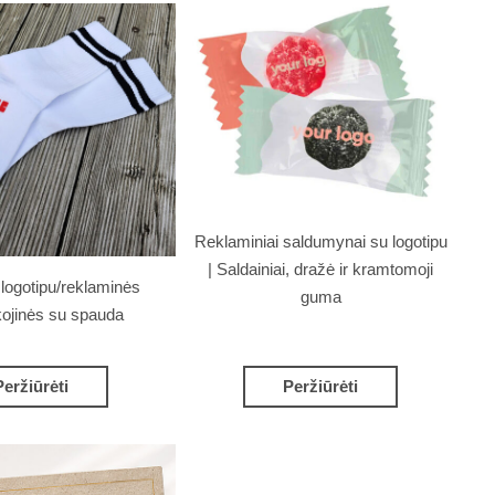
Reklaminiai saldumynai su logotipu
| Saldainiai, dražė ir kramtomoji
 logotipu/reklaminės
guma
kojinės su spauda
Peržiūrėti
Peržiūrėti