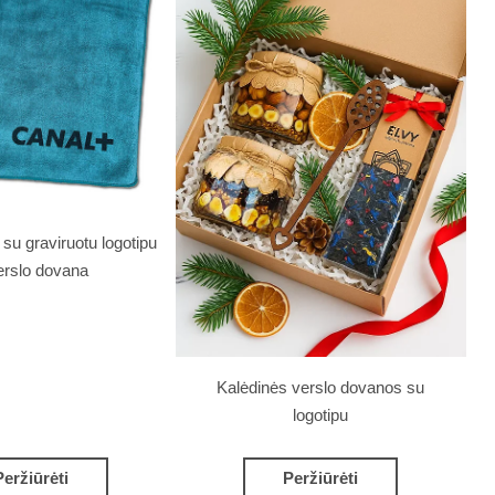
su graviruotu logotipu
erslo dovana
Kalėdinės verslo dovanos su
logotipu
Peržiūrėti
Peržiūrėti