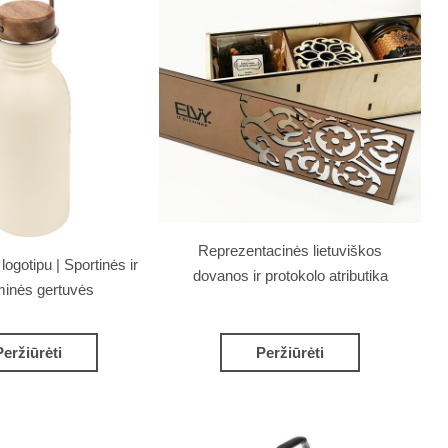
Reprezentacinės lietuviškos
ogotipu | Sportinės ir
dovanos ir protokolo atributika
minės gertuvės
Peržiūrėti
Peržiūrėti