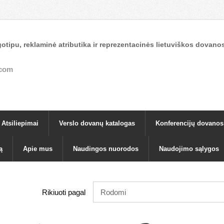
otipu, reklaminė atributika ir reprezentacinės lietuviškos dova
.com
Atsiliepimai
Verslo dovanų katalogas
Konferencijų dovanos
ą
Apie mus
Naudingos nuorodos
Naudojimo sąlygos
Rikiuoti pagal