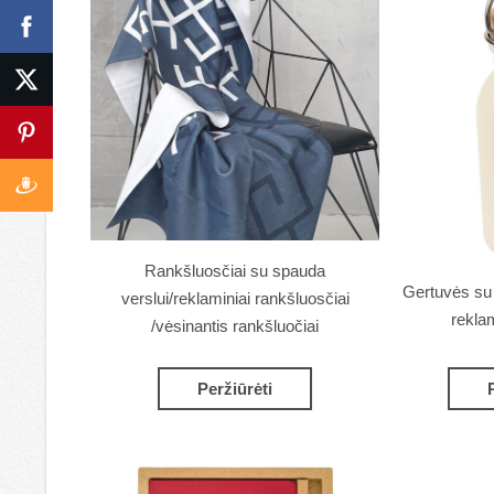
Rankšluosčiai su spauda
Gertuvės su l
verslui/reklaminiai rankšluosčiai
rekla
/vėsinantis rankšluočiai
Peržiūrėti