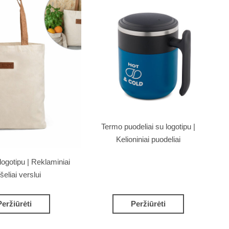
Termo puodeliai su logotipu |
Kelioniniai puodeliai
logotipu | Reklaminiai
šeliai verslui
Peržiūrėti
Peržiūrėti