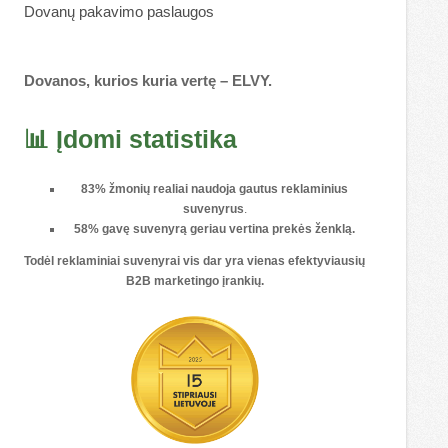
Dovanų pakavimo paslaugos
Dovanos, kurios kuria vertę – ELVY.
📊 Įdomi statistika
83% žmonių realiai naudoja gautus reklaminius
suvenyrus
.
58% gavę suvenyrą geriau vertina prekės ženklą.
Todėl reklaminiai suvenyrai vis dar yra vienas
efektyviausių
B2B marketingo įrankių
.