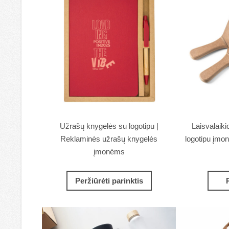
Užrašų knygelės su logotipu |
Laisvalaiki
Reklaminės užrašų knygelės
logotipu įmo
įmonėms
Peržiūrėti parinktis