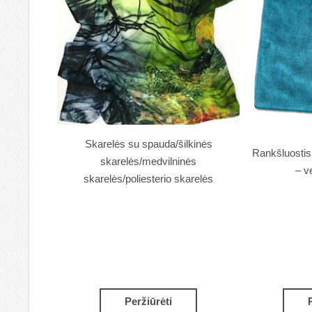
Skarelės su spauda/šilkinės
Rankšluostis 
skarelės/medvilninės
– v
skarelės/poliesterio skarelės
Peržiūrėti