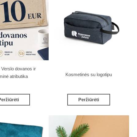
r Verslo dovanos ir
Kosmetinės su logotipu
minė atributika
Peržiūrėti
Peržiūrėti