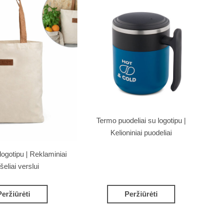
Termo puodeliai su logotipu |
Kelioniniai puodeliai
logotipu | Reklaminiai
šeliai verslui
Peržiūrėti
Peržiūrėti