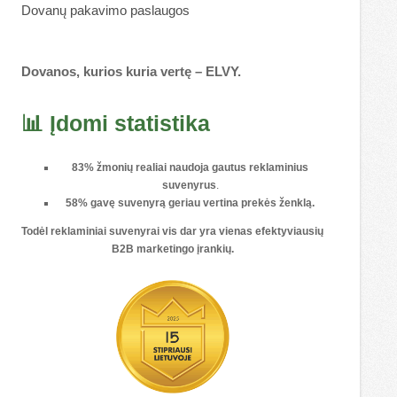
Dovanų pakavimo paslaugos
Dovanos, kurios kuria vertę – ELVY.
📊 Įdomi statistika
83% žmonių realiai naudoja gautus reklaminius
suvenyrus
.
58% gavę suvenyrą geriau vertina prekės ženklą.
Todėl reklaminiai suvenyrai vis dar yra vienas
efektyviausių
B2B marketingo įrankių
.