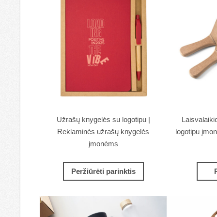
Užrašų knygelės su logotipu |
Laisvalaiki
Reklaminės užrašų knygelės
logotipu įmo
įmonėms
Peržiūrėti parinktis