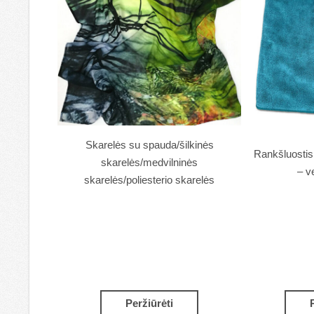
Skarelės su spauda/šilkinės
Rankšluostis 
skarelės/medvilninės
– v
skarelės/poliesterio skarelės
Peržiūrėti