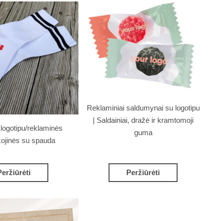
Reklaminiai saldumynai su logotipu
| Saldainiai, dražė ir kramtomoji
 logotipu/reklaminės
guma
kojinės su spauda
Peržiūrėti
Peržiūrėti