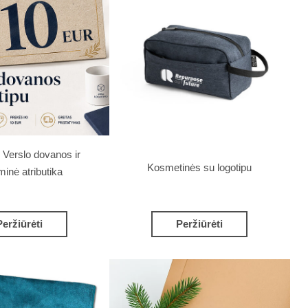
r Verslo dovanos ir
Kosmetinės su logotipu
minė atributika
Peržiūrėti
Peržiūrėti