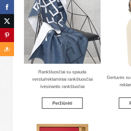
Rankšluosčiai su spauda
Gertuvės su l
verslui/reklaminiai rankšluosčiai
rekla
/vėsinantis rankšluočiai
Peržiūrėti