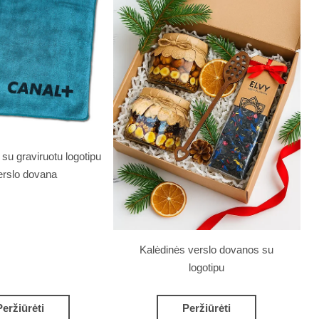
su graviruotu logotipu
erslo dovana
Kalėdinės verslo dovanos su
logotipu
Peržiūrėti
Peržiūrėti