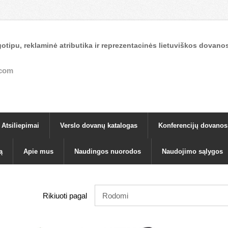
otipu, reklaminė atributika ir reprezentacinės lietuviškos dova
.com
Atsiliepimai
Verslo dovanų katalogas
Konferencijų dovanos
ą
Apie mus
Naudingos nuorodos
Naudojimo sąlygos
Rikiuoti pagal