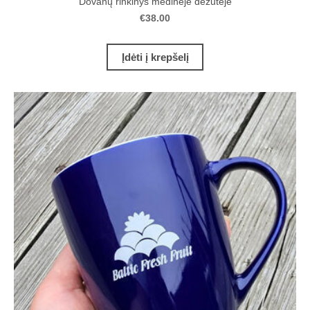
Dovanų rinkinys medinėje dėžutėje
€38.00
Įdėti į krepšelį