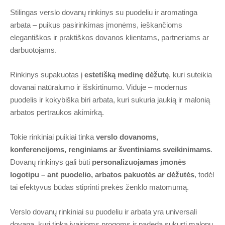
Stilingas verslo dovanų rinkinys su puodeliu ir aromatinga
arbata – puikus pasirinkimas įmonėms, ieškančioms
elegantiškos ir praktiškos dovanos klientams, partneriams ar
darbuotojams.
Rinkinys supakuotas į
estetišką medinę dėžutę
, kuri suteikia
dovanai natūralumo ir išskirtinumo. Viduje – modernus
puodelis ir kokybiška biri arbata, kuri sukuria jaukią ir malonią
arbatos pertraukos akimirką.
Tokie rinkiniai puikiai tinka
verslo dovanoms,
konferencijoms, renginiams ar šventiniams sveikinimams
.
Dovanų rinkinys gali būti
personalizuojamas įmonės
logotipu – ant puodelio, arbatos pakuotės ar dėžutės
, todėl
tai efektyvus būdas stiprinti prekės ženklo matomumą.
Verslo dovanų rinkiniai su puodeliu ir arbata yra universali
dovana, kuri tinka įvairioms progoms ir padeda sukurti malonų