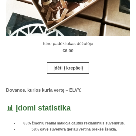
Etno padėkliukas dėžutėje
€6.00
Įdėti į krepšelį
Dovanos, kurios kuria vertę – ELVY.
📊 Įdomi statistika
83% žmonių realiai naudoja gautus reklaminius suvenyrus
.
58% gavę suvenyrą geriau vertina prekės ženklą.