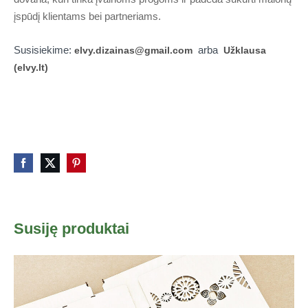
įspūdį klientams bei partneriams.
Susisiekime:
arba
elvy.dizainas@gmail.com
Užklausa
(elvy.lt)
Susiję produktai