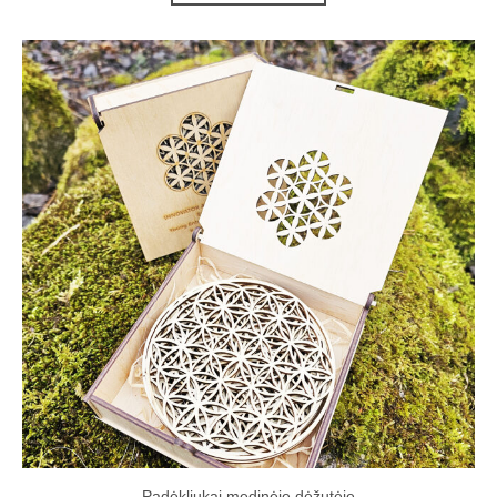
Padėkliukai medinėje dėžutėje