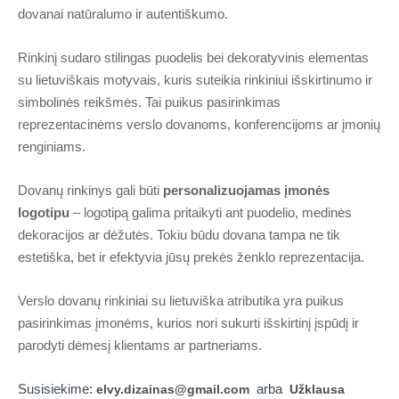
dovanai natūralumo ir autentiškumo.
Rinkinį sudaro stilingas puodelis bei dekoratyvinis elementas
su lietuviškais motyvais, kuris suteikia rinkiniui išskirtinumo ir
simbolinės reikšmės. Tai puikus pasirinkimas
reprezentacinėms verslo dovanoms, konferencijoms ar įmonių
renginiams.
Dovanų rinkinys gali būti
personalizuojamas įmonės
logotipu
– logotipą galima pritaikyti ant puodelio, medinės
dekoracijos ar dėžutės. Tokiu būdu dovana tampa ne tik
estetiška, bet ir efektyvia jūsų prekės ženklo reprezentacija.
Verslo dovanų rinkiniai su lietuviška atributika yra puikus
pasirinkimas įmonėms, kurios nori sukurti išskirtinį įspūdį ir
parodyti dėmesį klientams ar partneriams.
Susisiekime:
arba
elvy.dizainas@gmail.com
Užklausa