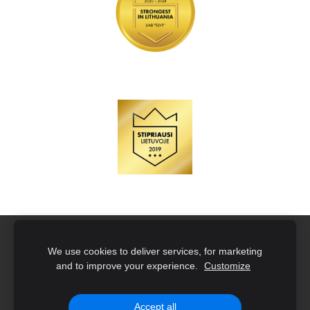
Naujoko rinkiniai su įmonės logotipu
Slapukai
We use cookies to deliver services, for marketing
and to improve your experience.
Customize
Created with
Mozello
- the world's easiest to use website
builder.
Accept all