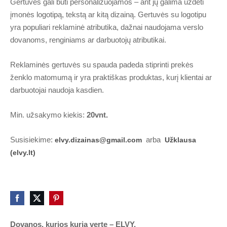
Gertuvės gali būti personalizuojamos – ant jų galima uždėti
įmonės logotipą, tekstą ar kitą dizainą. Gertuvės su logotipu
yra populiari reklaminė atributika, dažnai naudojama verslo
dovanoms, renginiams ar darbuotojų atributikai.
Reklaminės gertuvės su spauda padeda stiprinti prekės
ženklo matomumą ir yra praktiškas produktas, kurį klientai ar
darbuotojai naudoja kasdien.
Min. užsakymo kiekis:
20vnt.
Susisiekime:
arba
elvy.dizainas@gmail.com
Užklausa
(elvy.lt)
Dovanos, kurios kuria vertę – ELVY.