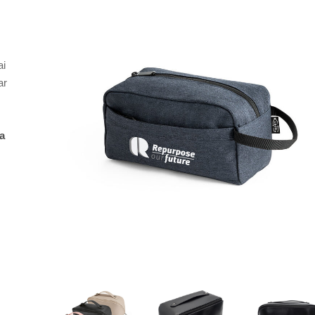
ai
ar
a