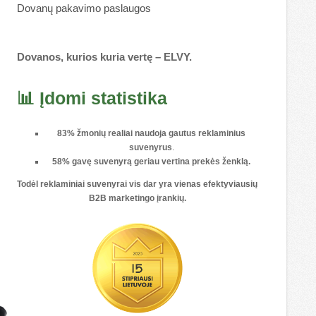
Dovanų pakavimo paslaugos
Dovanos, kurios kuria vertę – ELVY.
📊 Įdomi statistika
83% žmonių realiai naudoja gautus reklaminius
suvenyrus
.
58% gavę suvenyrą geriau vertina prekės ženklą.
Todėl reklaminiai suvenyrai vis dar yra vienas
efektyviausių
B2B marketingo įrankių
.