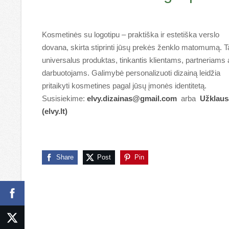
Kosmetinės su logotipu – praktiška ir estetiška verslo
dovana, skirta stiprinti jūsų prekės ženklo matomumą. T
universalus produktas, tinkantis klientams, partneriams 
darbuotojams. Galimybė personalizuoti dizainą leidžia
pritaikyti kosmetines pagal jūsų įmonės identitetą.
Susisiekime:
elvy.dizainas@gmail.com
arba
Užklaus
(elvy.lt)
Share
Post
Pin