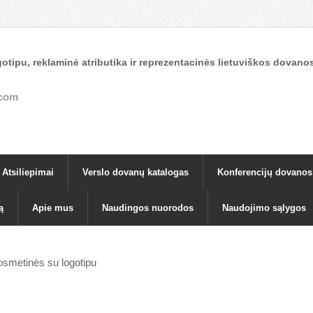
otipu, reklaminė atributika ir reprezentacinės lietuviškos dova
.com
Atsiliepimai
Verslo dovanų katalogas
Konferencijų dovanos
ą
Apie mus
Naudingos nuorodos
Naudojimo sąlygos
smetinės su logotipu