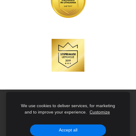
Naujoko rinkiniai su įmonės logotipu
Slapukai
We use cookies to deliver services, for marketing
and to improve your experience.
Customize
Created with
Mozello
- the world's easiest to use website
builder.
Accept all