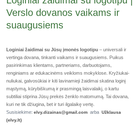
Loginiai žaidimai su logotipu |
Verslo dovanos vaikams ir
suaugusiems
Loginiai žaidimai su Jūsų įmonės logotipu
– universali ir
vertinga dovana, tinkanti vaikams ir suaugusiems. Puikus
pasirinkimas klientams, partneriams, darbuotojams,
renginiams ar edukacinėms veikloms mokyklose. Kryžiukai-
nuliukai, galvosūkiai ir kiti lavinamieji žaidimai skatina loginį
mąstymą, kūrybiškumą ir prasmingą laisvalaikį, o kartu
subtiliai stiprina Jūsų prekės ženklo matomumą. Tai dovana,
kuri ne tik džiugina, bet ir turi ilgalaikę vertę.
Susisiekime:
arba
elvy.dizainas@gmail.com
Užklausa
(elvy.lt)