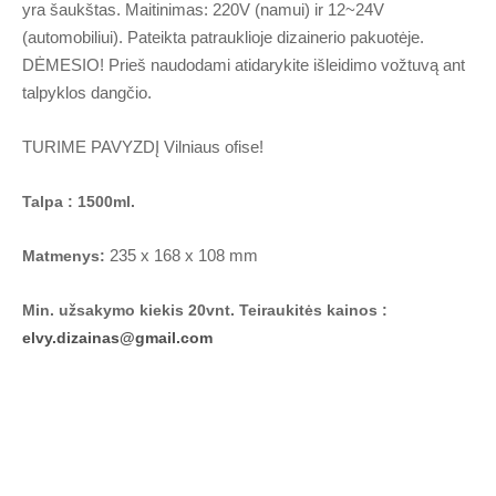
yra šaukštas. Maitinimas: 220V (namui) ir 12~24V
(automobiliui). Pateikta patrauklioje dizainerio pakuotėje.
DĖMESIO! Prieš naudodami atidarykite išleidimo vožtuvą ant
talpyklos dangčio.
TURIME PAVYZDĮ Vilniaus ofise!
Talpa : 1500ml.
235 x 168 x 108 mm
Matmenys:
Min. užsakymo kiekis 20vnt. Teiraukitės kainos :
elvy.dizainas@gmail.com