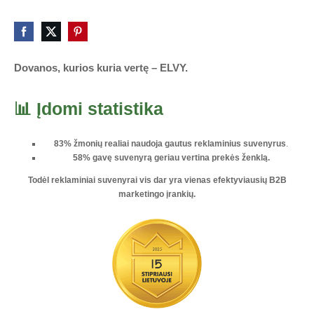
Dovanos, kurios kuria vertę – ELVY.
📊 Įdomi statistika
83% žmonių realiai naudoja gautus reklaminius suvenyrus
.
58% gavę suvenyrą geriau vertina prekės ženklą.
Todėl reklaminiai suvenyrai vis dar yra vienas
efektyviausių B2B
marketingo įrankių
.