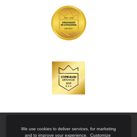
Naujoko rinkiniai su įmonės logotipu
Slapukai
We use cookies to deliver services, for marketing
and to improve your experience.
Customize