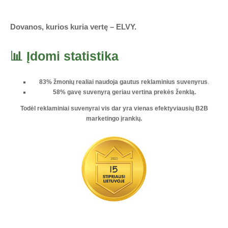
Dovanos, kurios kuria vertę – ELVY.
📊 Įdomi statistika
83% žmonių realiai naudoja gautus reklaminius suvenyrus
.
58% gavę suvenyrą geriau vertina prekės ženklą.
Todėl reklaminiai suvenyrai vis dar yra vienas
efektyviausių B2B
marketingo įrankių
.