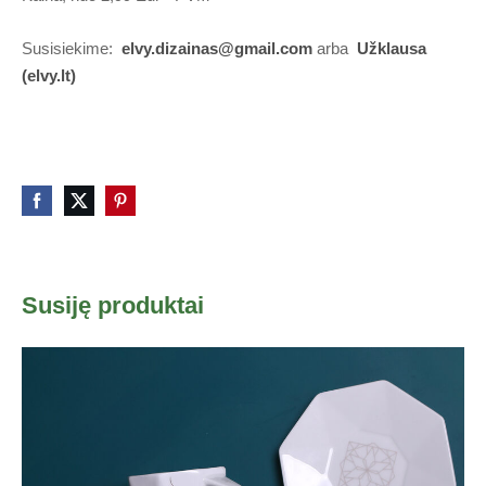
Susisiekime:
elvy.dizainas@gmail.com
arba
Užklausa
(elvy.lt)
Susiję produktai