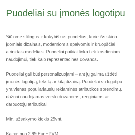
Puodeliai su įmonės logotipu
Siūlome stilingus ir kokybiškus puodelius, kurie išsiskiria
įdomiais dizainais, moderniomis spalvomis ir kruopščiai
atrinktais modeliais. Puodeliai puikiai tinka tiek kasdieniam
naudojimui, tiek kaip reprezentacinės dovanos.
Puodeliai gali būti personalizuojami – ant jų galima uždėti
įmonės logotipą, tekstą ar kitą dizainą. Puodeliai su logotipu
yra vienas populiariausių reklaminės atributikos sprendimų,
dažnai naudojamas verslo dovanoms, renginiams ar
darbuotojų atributikai.
Min. užsakymo kiekis 25vnt.
Kaina; nuo 2,99 Eur +PVM